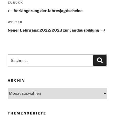
Vorheriger
ZURÜCK
Beitrag
Verlängerung der Jahresjagdscheine
Nächster
WEITER
Beitrag
Neuer Lehrgang 2022/2023 zur Jagdausbildung
Suche
Suche
nach:
ARCHIV
Archiv
THEMENGEBIETE