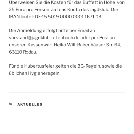
Überweisen Sie die Kosten für das Buffett in Höhe von
25 Euro pro Person auf das Konto des Jagdklub. Die
IBAN lautet: DE45 5019 0000 0001 1671 03.
Die Anmeldung erfolgt bitte per Email an
vorstand@jagdklub-offenbach.de oder per Post an
unseren Kassenwart Heiko Will, Babenhäuser Str. 64,
63110 Rodau.
Für die Hubertusfeier gelten die 3G-Regeln, sowie die
üblichen Hygieneregeln.
KATEGORIEN
AKTUELLES
Beitragsnavigation