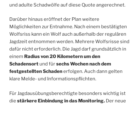
und adulte Schadwölfe auf diese Quote angerechnet.
Darüber hinaus eröffnet der Plan weitere
Möglichkeiten zur Entnahme. Nach einem bestätigten
Wolfsriss kann ein Wolf auch außerhalb der regulären
Jagdzeit entnommen werden. Mehrere Wolfsrisse sind
dafür nicht erforderlich. Die Jagd darf grundsätzlich in
einem
Radius von 20 Kilometern um den
Schadensort
und für
sechs Wochen nach dem
festgestellten Schaden
erfolgen. Auch dann gelten
klare Melde- und Informationspflichten.
Für Jagdausübungsberechtigte besonders wichtig ist
die
stärkere Einbindung in das Monitoring.
Der neue
Wolfsmanagementplan stellt klar, dass
Jagdausübungsberechtigte im Rahmen ihrer
Hegepflicht Wolfshinweise wie Sichtungen,
Fotoaufnahmen, Wildkameraaufnahmen, Risse oder
Losung melden sollen. Gleichzeitig ist geregelt, dass