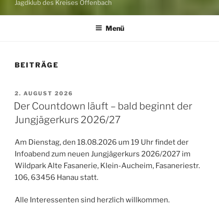
Jagdklub des Kreises Offenbach
Menü
BEITRÄGE
VERÖFFENTLICHT
2. AUGUST 2026
AM
Der Countdown läuft – bald beginnt der
Jungjägerkurs 2026/27
Am Dienstag, den 18.08.2026 um 19 Uhr findet der
Infoabend zum neuen Jungjägerkurs 2026/2027 im
Wildpark Alte Fasanerie, Klein-Aucheim, Fasaneriestr.
106, 63456 Hanau statt.
Alle Interessenten sind herzlich willkommen.