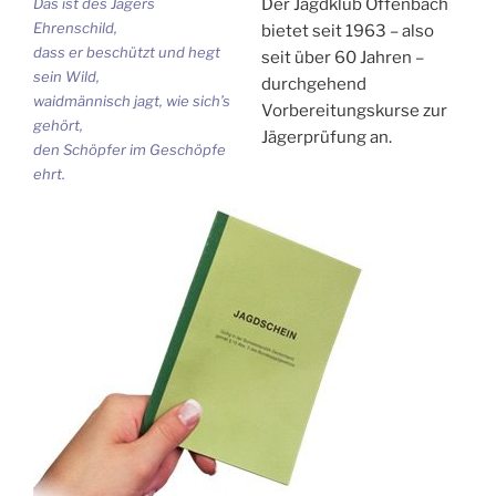
Das ist des Jägers
Der Jagdklub Offenbach
Ehrenschild,
bietet seit 1963 – also
dass er beschützt und hegt
seit über 60 Jahren –
sein Wild,
durchgehend
waidmännisch jagt, wie sich’s
Vorbereitungskurse zur
gehört,
Jägerprüfung an.
den Schöpfer im Geschöpfe
ehrt.