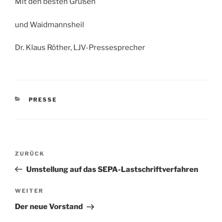
Mit den besten Grüßen
und Waidmannsheil
Dr. Klaus Röther, LJV-Pressesprecher
KATEGORIEN
PRESSE
Beitragsnavigation
Vorheriger
ZURÜCK
Beitrag
Umstellung auf das SEPA-Lastschriftverfahren
Nächster
WEITER
Beitrag
Der neue Vorstand