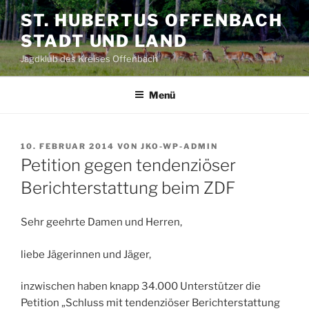
Zum
ST. HUBERTUS OFFENBACH
Inhalt
STADT UND LAND
springen
Jagdklub des Kreises Offenbach
Menü
VERÖFFENTLICHT
10. FEBRUAR 2014
VON
JKO-WP-ADMIN
AM
Petition gegen tendenziöser
Berichterstattung beim ZDF
Sehr geehrte Damen und Herren,
liebe Jägerinnen und Jäger,
inzwischen haben knapp 34.000 Unterstützer die
Petition „Schluss mit tendenziöser Berichterstattung