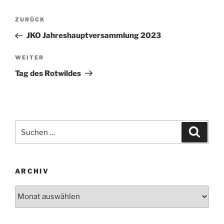
Beitragsnavigation
Vorheriger
ZURÜCK
Beitrag
JKO Jahreshauptversammlung 2023
Nächster
WEITER
Beitrag
Tag des Rotwildes
Suche
Suche
nach:
ARCHIV
Archiv