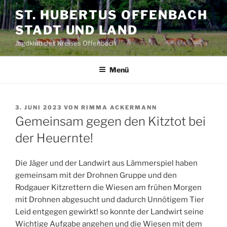
Zum
ST. HUBERTUS OFFENBACH
Inhalt
STADT UND LAND
springen
Jagdklub des Kreises Offenbach
Menü
VERÖFFENTLICHT
3. JUNI 2023
VON
RIMMA ACKERMANN
AM
Gemeinsam gegen den Kitztot bei
der Heuernte!
Die Jäger und der Landwirt aus Lämmerspiel haben
gemeinsam mit der Drohnen Gruppe und den
Rodgauer Kitzrettern die Wiesen am frühen Morgen
mit Drohnen abgesucht und dadurch Unnötigem Tier
Leid entgegen gewirkt! so konnte der Landwirt seine
Wichtige Aufgabe angehen und die Wiesen mit dem