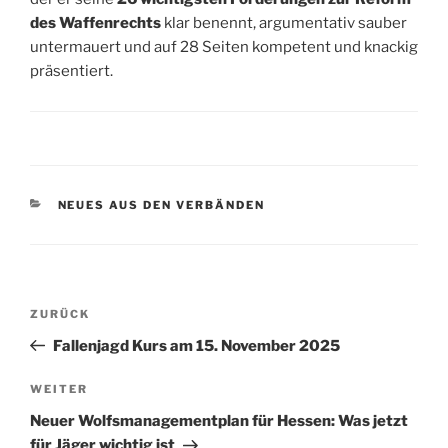
des Waffenrechts
klar benennt, argumentativ sauber
untermauert und auf 28 Seiten kompetent und knackig
präsentiert.
KATEGORIEN
NEUES AUS DEN VERBÄNDEN
Beitragsnavigation
Vorheriger
ZURÜCK
Beitrag
Fallenjagd Kurs am 15. November 2025
Nächster
WEITER
Beitrag
Neuer Wolfsmanagementplan für Hessen: Was jetzt
für Jäger wichtig ist