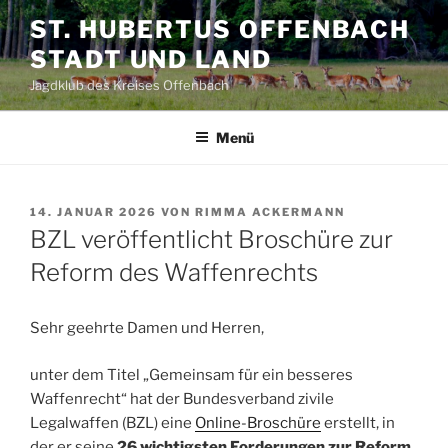
Zum
ST. HUBERTUS OFFENBACH
Inhalt
STADT UND LAND
springen
Jagdklub des Kreises Offenbach
Menü
VERÖFFENTLICHT
14. JANUAR 2026
VON
RIMMA ACKERMANN
AM
BZL veröffentlicht Broschüre zur
Reform des Waffenrechts
Sehr geehrte Damen und Herren,
unter dem Titel „Gemeinsam für ein besseres
Waffenrecht“ hat der Bundesverband zivile
Legalwaffen (BZL) eine
Online-Broschüre
erstellt, in
der er seine
26 wichtigsten Forderungen zur Reform