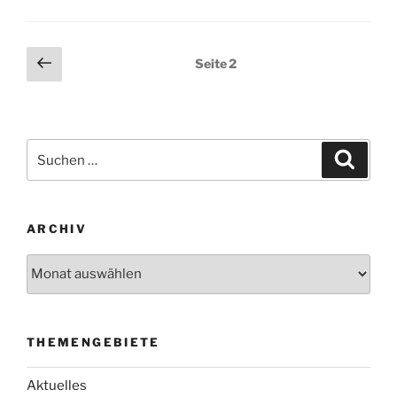
Seitennummerierung
Vorherige
Seite
2
Seite
der
Beiträge
Suche
Suche
nach:
ARCHIV
Archiv
THEMENGEBIETE
Aktuelles