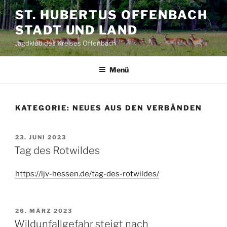
Zum
ST. HUBERTUS OFFENBACH
Inhalt
STADT UND LAND
springen
Jagdklub des Kreises Offenbach
Menü
KATEGORIE:
NEUES AUS DEN VERBÄNDEN
VERÖFFENTLICHT
23. JUNI 2023
AM
Tag des Rotwildes
https://ljv-hessen.de/tag-des-rotwildes/
VERÖFFENTLICHT
26. MÄRZ 2023
AM
Wildunfallgefahr steigt nach